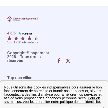
4.6
/
5
Sur
1230
utilisateurs
Copyright © papernest
2026 – Tous droits
réservés
Top des villes
Démarches Paris
Démarches Toulon
Démarches Lyon
Démarches Bordeaux
Démarches Lille
Démarches Rennes
Démarches Marseille
Démarches Nantes
Démarches Nice
Démarches Montpellier
A propos