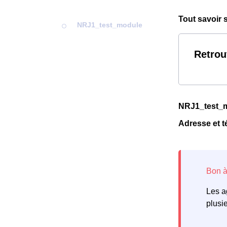
Tout savoir
NRJ1_test_module
Retrou
NRJ1_test_
Adresse et 
Les a
plusi