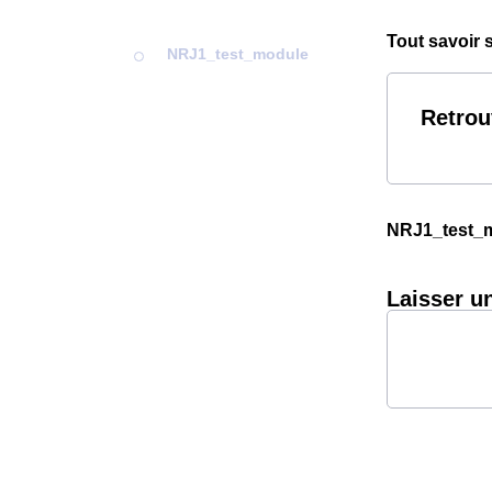
Tout savoir
NRJ1_test_module
Retrou
NRJ1_test_
Laisser u