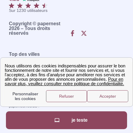
Sur
1230
utilisateurs
Copyright © papernest
2026 – Tous droits
réservés
Top des villes
Démarches Paris
Démarches Toulon
Démarches Lyon
Démarches Bordeaux
Démarches Lille
Démarches Rennes
Démarches Marseille
Démarches Nantes
Démarches Nice
Démarches Montpellier
A propos
Qui sommes-nous ?
Presse
Mentions légales
Contactez-nous
papernest recrute !
je teste